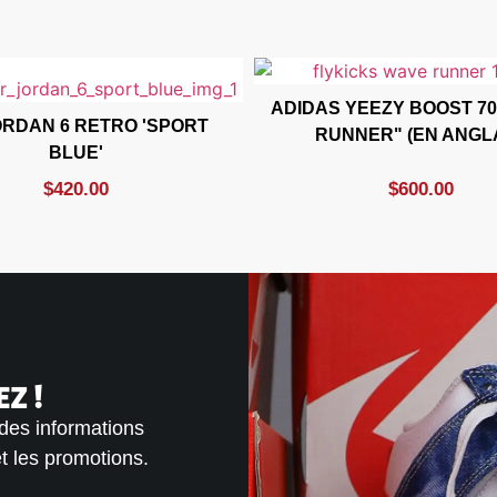
ADIDAS YEEZY BOOST 70
ORDAN 6 RETRO 'SPORT
RUNNER" (EN ANGLA
BLUE'
$
420.00
$
600.00
Z !
 des informations
et les promotions.