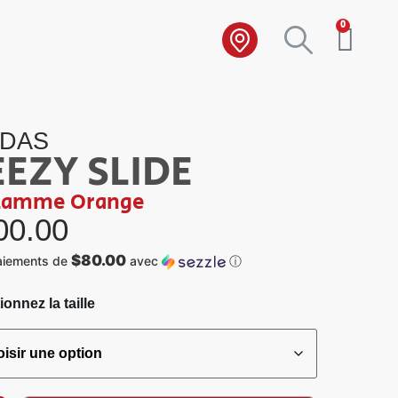
0
IDAS
EEZY SLIDE
lamme Orange
00.00
$80.00
aiements de
avec
ⓘ
ionnez la taille