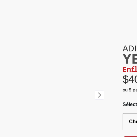
AD
Y
Enf
$
4
ou 5 p
Sélect