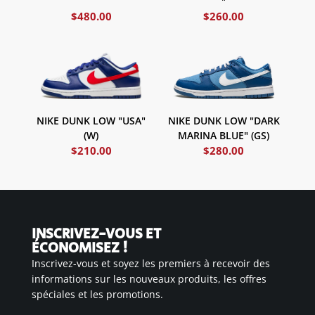
"
$
480.00
$
260.00
NIKE DUNK LOW "USA"
NIKE DUNK LOW "DARK
(W)
MARINA BLUE" (GS)
$
210.00
$
280.00
INSCRIVEZ-VOUS ET
ÉCONOMISEZ !
Inscrivez-vous et soyez les premiers à recevoir des
informations sur les nouveaux produits, les offres
spéciales et les promotions.