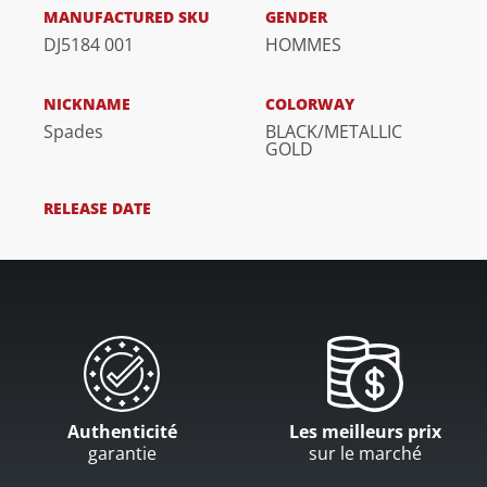
MANUFACTURED SKU
GENDER
DJ5184 001
HOMMES
NICKNAME
COLORWAY
Spades
BLACK/METALLIC
GOLD
RELEASE DATE
Authenticité
Les meilleurs prix
garantie
sur le marché