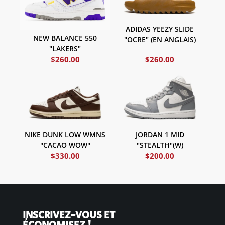
ADIDAS YEEZY SLIDE
NEW BALANCE 550
"OCRE" (EN ANGLAIS)
"LAKERS"
$
260.00
$
260.00
NIKE DUNK LOW WMNS
JORDAN 1 MID
"CACAO WOW"
"STEALTH"(W)
$
330.00
$
200.00
INSCRIVEZ-VOUS ET