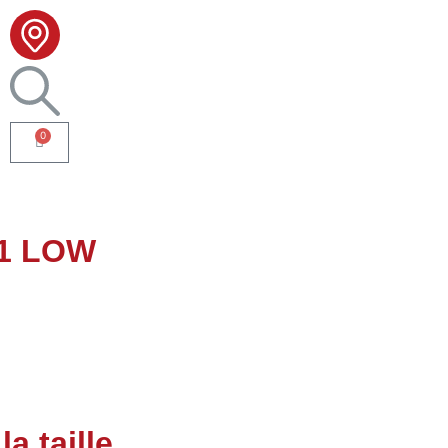
0
1 LOW
a taille