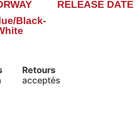
ORWAY
RELEASE DATE
lue/Black-
White
s
Retours
a
acceptés