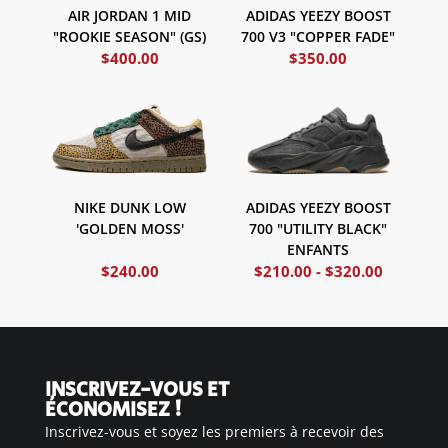
AIR JORDAN 1 MID
ADIDAS YEEZY BOOST
"ROOKIE SEASON" (GS)
700 V3 "COPPER FADE"
$
400.00
$
350.00
NIKE DUNK LOW
ADIDAS YEEZY BOOST
'GOLDEN MOSS'
700 "UTILITY BLACK"
ENFANTS
$
240.00
$
210.00
-
$
320.00
INSCRIVEZ-VOUS ET
ÉCONOMISEZ !
Inscrivez-vous et soyez les premiers à recevoir des