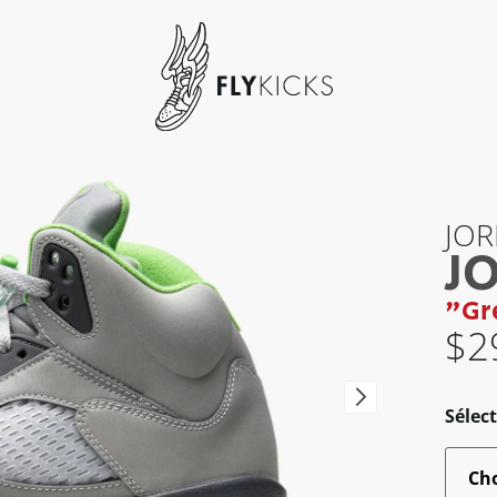
JO
J
"Gr
$
2
Sélect