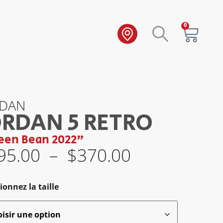
0
RDAN
ORDAN 5 RETRO
een Bean 2022"
95.00
–
$
370.00
ionnez la taille