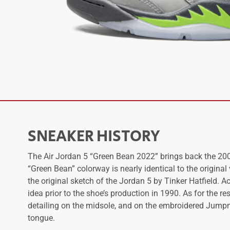
SNEAKER HISTORY
The Air Jordan 5 “Green Bean 2022” brings back the 2006
“Green Bean” colorway is nearly identical to the original 
the original sketch of the Jordan 5 by Tinker Hatfield. A
idea prior to the shoe’s production in 1990. As for the r
detailing on the midsole, and on the embroidered Jumpma
tongue.