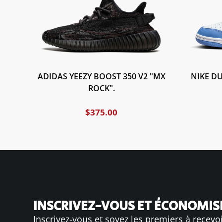
NIKE D
ADIDAS YEEZY BOOST 350 V2 "MX
ROCK".
$
375.00
INSCRIVEZ-VOUS ET ÉCONOMISE
Inscrivez-vous et soyez les premiers à recevo