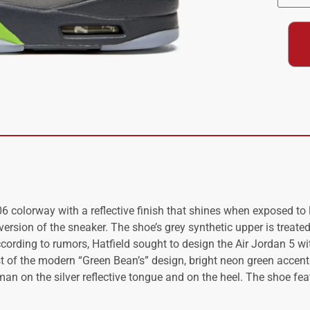
 colorway with a reflective finish that shines when exposed to l
version of the sneaker. The shoe’s grey synthetic upper is treated
ccording to rumors, Hatfield sought to design the Air Jordan 5 wit
est of the modern “Green Bean’s” design, bright neon green accents
n on the silver reflective tongue and on the heel. The shoe fea