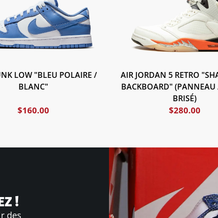
UNK LOW "BLEU POLAIRE /
AIR JORDAN 5 RETRO "SH
BLANC"
BACKBOARD" (PANNEAU 
BRISÉ)
$
160.00
$
280.00
Z !
ir des