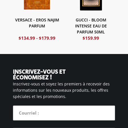
VERSACE - EROS NAJIM
GUCCI - BLOOM
PARFUM
INTENSE EAU DE
PARFUM 50ML
$
134.99
-
$
179.99
$
159.99
INSCRIVEZ-VOUS ET
ÉCONOMISEZ !
Inscrivez-vous et soyez les premiers à recevoir des
informations sur les nouveaux produits, les offres
spéciales et les promotions.