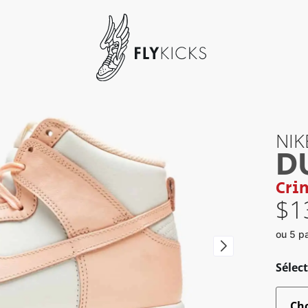
NIK
D
Cri
$
1
ou 5 p
Sélect