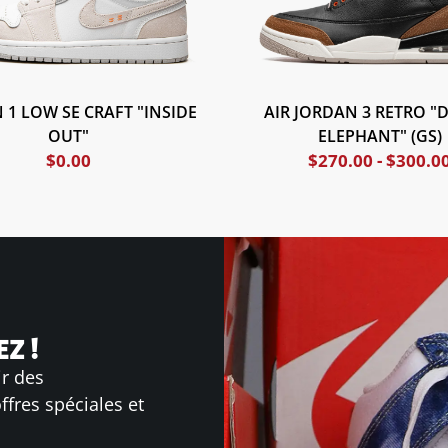
 1 LOW SE CRAFT "INSIDE
AIR JORDAN 3 RETRO "
OUT"
ELEPHANT" (GS)
$
0.00
$
270.00
-
$
300.0
Z !
ir des
ffres spéciales et