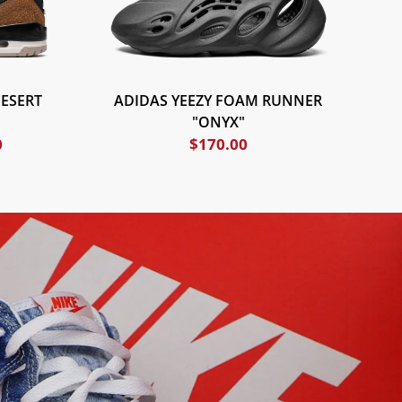
DESERT
ADIDAS YEEZY FOAM RUNNER
"ONYX"
0
$
170.00