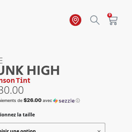
0
E
UNK HIGH
mson Tint
30.00
$26.00
aiements de
avec
ⓘ
ionnez la taille