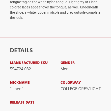
tongue tag on the white nylon tongue. Light grey or Linen-
colored laces appear over the tongue, as well. Underneath
the shoe, a white rubber midsole and grey outsole complete
the look.
DETAILS
MANUFACTURED SKU
GENDER
554724 082
Men
NICKNAME
COLORWAY
"Linen"
COLLEGE GREY/LIGHT
RELEASE DATE