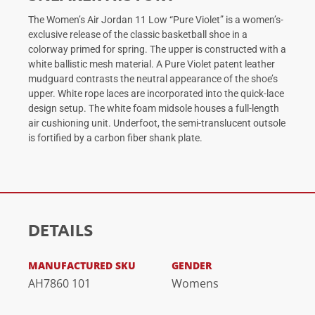
The Women’s Air Jordan 11 Low “Pure Violet” is a women’s-
exclusive release of the classic basketball shoe in a
colorway primed for spring. The upper is constructed with a
white ballistic mesh material. A Pure Violet patent leather
mudguard contrasts the neutral appearance of the shoe’s
upper. White rope laces are incorporated into the quick-lace
design setup. The white foam midsole houses a full-length
air cushioning unit. Underfoot, the semi-translucent outsole
is fortified by a carbon fiber shank plate.
DETAILS
MANUFACTURED SKU
GENDER
AH7860 101
Womens