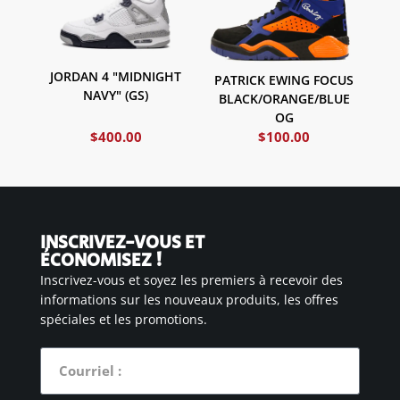
JORDAN 4 "MIDNIGHT
PATRICK EWING FOCUS
NAVY" (GS)
BLACK/ORANGE/BLUE
OG
$
400.00
$
100.00
INSCRIVEZ-VOUS ET
ÉCONOMISEZ !
Inscrivez-vous et soyez les premiers à recevoir des
informations sur les nouveaux produits, les offres
spéciales et les promotions.