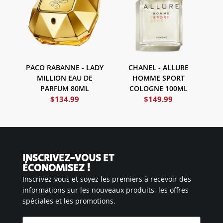
PACO RABANNE - LADY
CHANEL - ALLURE
MILLION EAU DE
HOMME SPORT
PARFUM 80ML
COLOGNE 100ML
$
134.99
$
149.99
INSCRIVEZ-VOUS ET
ÉCONOMISEZ !
Inscrivez-vous et soyez les premiers à recevoir des
informations sur les nouveaux produits, les offres
spéciales et les promotions.