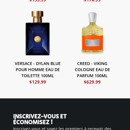
VERSACE - DYLAN BLUE
CREED - VIKING
POUR HOMME EAU DE
COLOGNE EAU DE
TOILETTE 100ML
PARFUM 100ML
$
129.99
$
629.99
INSCRIVEZ-VOUS ET
ÉCONOMISEZ !
Inscrivez-vous et soyez les premiers à recevoir des