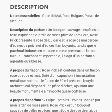
DESCRIPTION
Notes essentielles :
Rose de Mai, Rose Bulgare, Poivre de
Sichuan
Description du parfum :
Un bouquet sauvage d’espèces de
rose inspiré par le jardin de roses privé de Tom Ford, Rose
Prick présente la rose de Bulgarie et la rose de mai percée
d’épines de poivre et dʼépices flamboyants, tandis que le
patchouli indonésien entoure le cœur précieux de la rose
turque. Tranchant et impeccable, il sʼagit dʼun parfum si
agréable quʼil blesse.
À propos du flacon :
Rose Pick est contenu dans un flacon
rose opaque et mat. Doté d’un capuchon à incrustation
métallique noir mat, le flacon de 50 ml présente le style
architectural élégant d’une pièce d’échec, ajoutant une
beauté monumentale à n’importe quelle coiffeuse.
À propos du parfum :
« Pulpe… pétales… épines. Inspiré par
mon jardin de roses privé, Rose Prick est un bouquet
sauvage de belles espèces, une trilogie de rose de mai, de