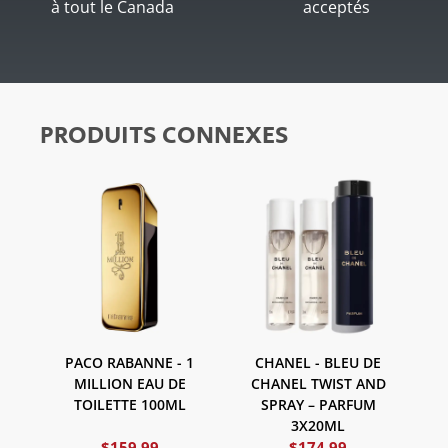
à tout le Canada
acceptés
PRODUITS CONNEXES
PACO RABANNE - 1
CHANEL - BLEU DE
MILLION EAU DE
CHANEL TWIST AND
TOILETTE 100ML
SPRAY – PARFUM
3X20ML
$
159.99
$
174.99