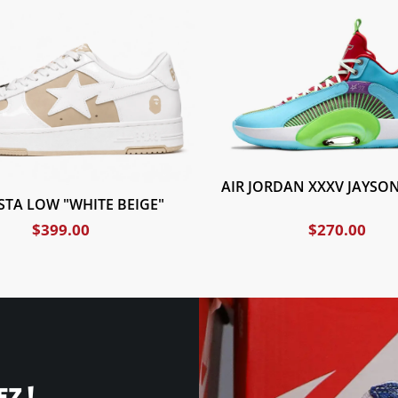
AIR JORDAN XXXV JAYSO
STA LOW "WHITE BEIGE"
$
399.00
$
270.00