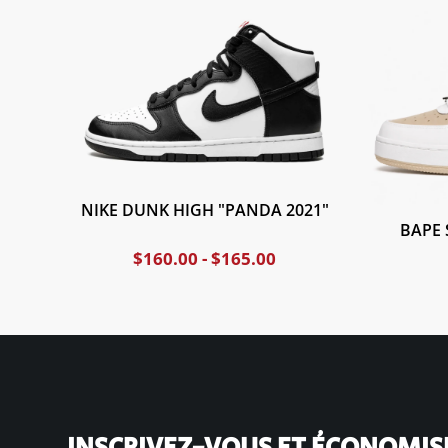
NIKE DUNK HIGH "PANDA 2021"
BAPE 
$
160.00
-
$
165.00