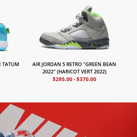
N TATUM
AIR JORDAN 5 RETRO "GREEN BEAN
2022" (HARICOT VERT 2022)
$
295.00
-
$
370.00