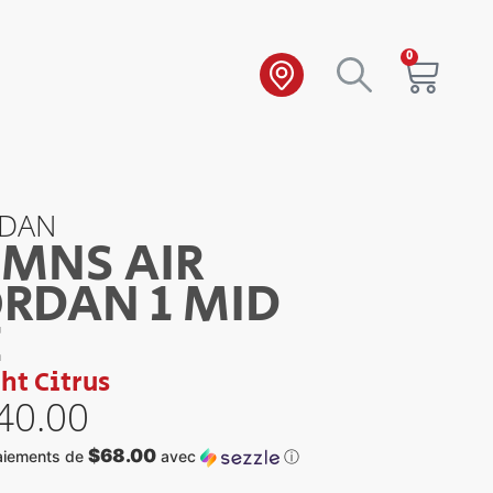
0
RDAN
MNS AIR
ORDAN 1 MID
E
ht Citrus
40.00
$68.00
aiements de
avec
ⓘ