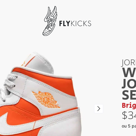
JO
W
J
S
Brig
$
3
ou 5 p