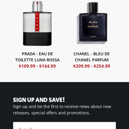
PRADA - EAU DE
CHANEL - BLEU DE
TOILETTE LUNA ROSSA
CHANEL PARFUM
$
109.99
-
$
144.99
$
209.99
-
$
254.99
SIGN UP AND SAVE!
Sign up and be the first to receive news about new
releases, special offers and promotions.