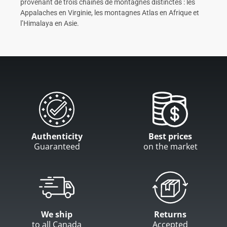
provenant de trois chaînes de montagnes distinctes : les
Appalaches en Virginie, les montagnes Atlas en Afrique et
l’Himalaya en Asie.
Authenticity
Best prices
Guaranteed
on the market
We ship
Returns
to all Canada
Accepted