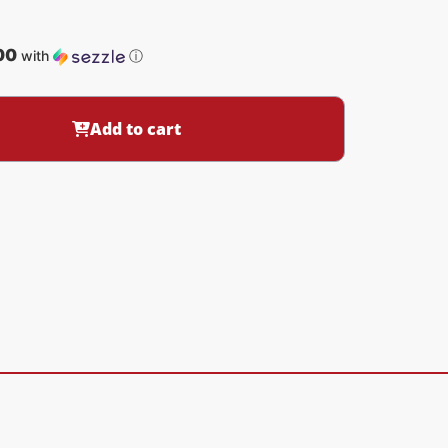
00
with
ⓘ
Add to cart