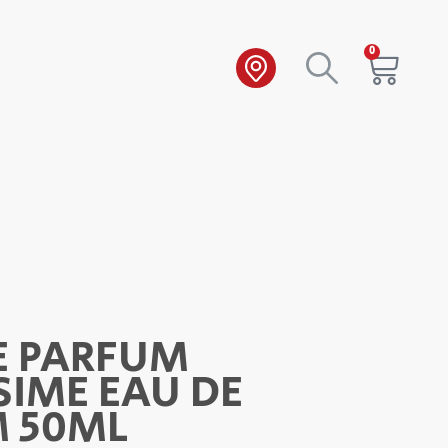
0
E PARFUM
SIME EAU DE
 50ML