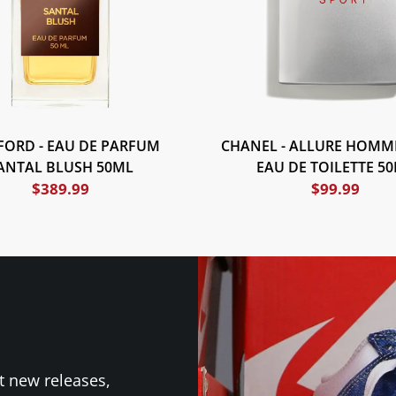
FORD - EAU DE PARFUM
CHANEL - ALLURE HOMM
ANTAL BLUSH 50ML
EAU DE TOILETTE 5
$
389.99
$
99.99
t new releases,