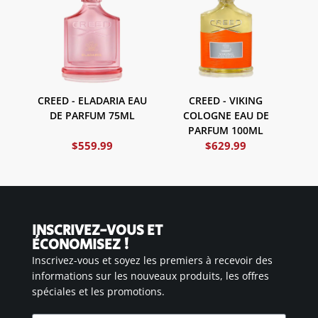
CREED - ELADARIA EAU
CREED - VIKING
DE PARFUM 75ML
COLOGNE EAU DE
PARFUM 100ML
$
559.99
$
629.99
INSCRIVEZ-VOUS ET
ÉCONOMISEZ !
Inscrivez-vous et soyez les premiers à recevoir des
informations sur les nouveaux produits, les offres
spéciales et les promotions.