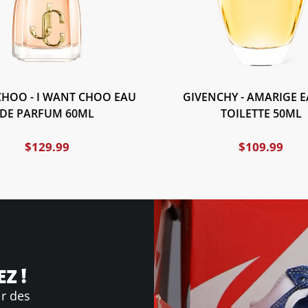
CHOO - I WANT CHOO EAU
GIVENCHY - AMARIGE E
DE PARFUM 60ML
TOILETTE 50ML
$
129.99
$
109.99
Z !
ir des