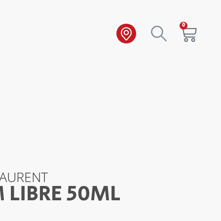
0
LAURENT
 LIBRE 50ML