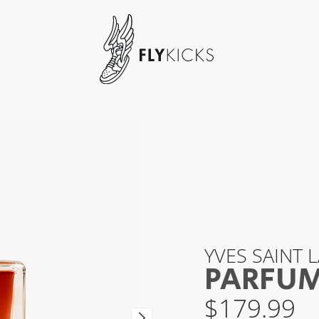
YVES SAINT 
PARFUM
$
179.99