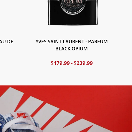
AU DE
YVES SAINT LAURENT - PARFUM
BLACK OPIUM
$
179.99
-
$
239.99